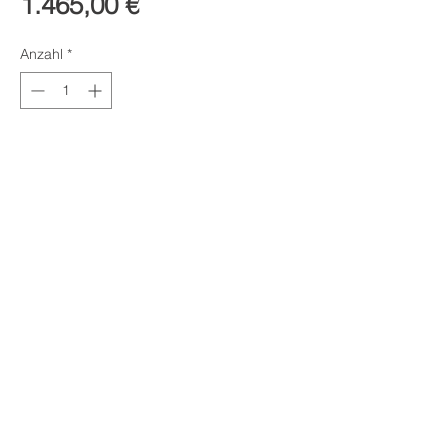
Preis
1.465,00 €
Anzahl
*
In den Warenkorb
Plattform 22 mm x 3600 mm x
2100 mm, beschichtet mit 2 mm
starkem Industrielack,
verschleißfest, schlagfest und
rutschfest, Lieferung zweiteilig.
Balkenfundament für Plattform
inkl. Verankerung im Boden (mit
Gartenpfosten 68 mm x 68 mm
x 800 mm)