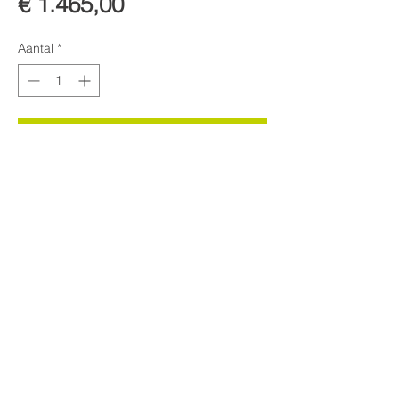
Prijs
€ 1.465,00
Aantal
*
In winkelwagen
Plateau 22 mm x 3600 mm x
2100 mm, gecoat met 2 mm
dikke industriele coating,
slijtvast, stootvast en anti slip, in
twee stukken geleverd.
Balken fundering voor plateau,
inclusief verankering in de
grond (met tuinpalen van 68
mm x 68 mm x 800 mm)
Prijs per set