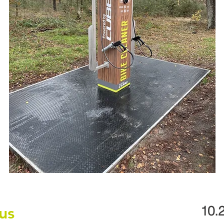
us
10.