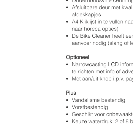
Onderhoudsvrije centrif
Afsluitbare deur met kwal
afdekkapjes
A4 Kliklijst in te vullen n
naar horeca opties)
De Bike Cleaner heeft ee
aanvoer nodig (slang of l
Optioneel
Narrowcasting LCD inform
te richten met info of adv
Met aan/uit knop i.p.v. pa
Plus
Vandalisme bestendig
Vorstbestendig
Geschikt voor onbewaakte
Keuze waterdruk: 2 of 8 