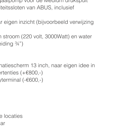
ugaalpomp voor de Medium drukspuit
iteitssloten van ABUS, inclusief
aar eigen inzicht (bijvoorbeeld verwijzing
n stroom (220 volt, 3000Watt) en water
eiding ¾”)
atiescherm 13 inch, naar eigen idee in
ertenties (+€800,-)
yterminal (-€600,-)
 locaties
bar