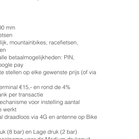
400 mm
etsen
lijk, mountainbikes, racefietsen,
sen
alle betaalmogelijkheden: PIN,
oogle pay
te stellen op elke gewenste prijs (of via
erminal €15,- en rond de 4%
nk per transactie
echanisme voor instelling aantal
 werkt
l draadloos via 4G en antenne op Bike
uk (8 bar) en Lage druk (2 bar)