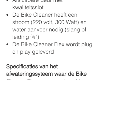
kwaliteitsslot
De Bike Cleaner heeft een
stroom (220 volt, 300 Watt) en
water aanvoer nodig (slang of
leiding ¾”)
De Bike Cleaner Flex wordt plug
en play geleverd
Specificaties van het
afwateringssyteem waar de Bike
Cleaner Flex op gemonteerd is:
2 mm RVS
Roosters van gegalvaniseerd
staal
Inclusief fietsstandaard met
RVS beugels
Afmetingen 2000x800x350 mm
(lxbxh)